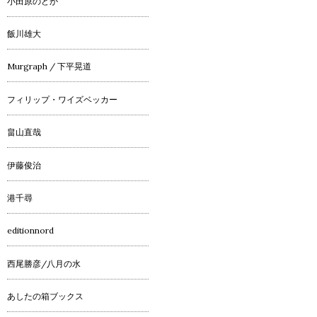
小田原のどか
飯川雄大
Murgraph / 下平晃道
フィリップ・ワイズベッカー
畠山直哉
伊藤俊治
港千尋
editionnord
西尾勝彦/八月の水
あしたの箱ブックス