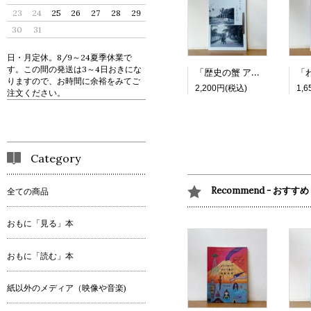
23
24
25
26
27
28
29
30
31
日・月定休。8/9～24夏季休業で
す。この間の発送は3～4日おきにな
「歴史の蟹 アジアの旅と語りの記録」
りますので、お時間に余裕をみてご
2,200円(税込)
1,
注文ください。
Category
Recommend - おすすめ
全ての商品
おもに「見る」本
おもに「読む」本
紙以外のメディア（映像や音楽)