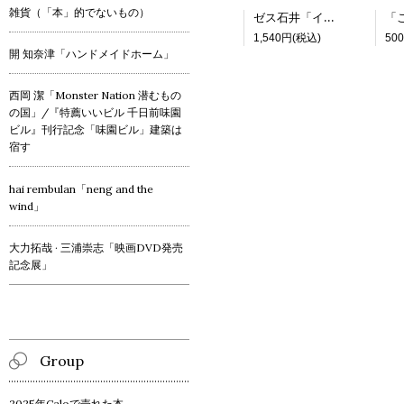
雑貨（「本」的でないもの）
ゼス石井「インドネシア ジャワ島の神秘世界」
1,540円(税込)
50
開 知奈津「ハンドメイドホーム」
西岡 潔「Monster Nation 潜むもの
の国」/『特薦いいビル 千日前味園
ビル』刊行記念「味園ビル」建築は
宿す
hai rembulan「neng and the
wind」
大力拓哉 · 三浦崇志「映画DVD発売
記念展」
Group
2025年Caloで売れた本