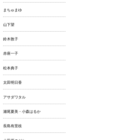
まちゅまゆ
山下望
鈴木敦子
赤座一子
松本典子
太田明日香
アサダワタル
瀬尾夏美・小森はるか
長島有里枝