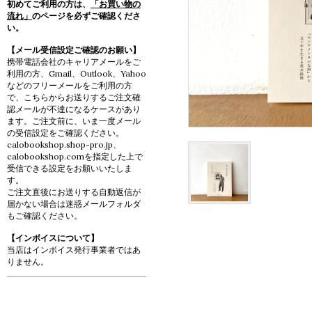
初めてご利用の方は、
「お買い物の
流れ」
のページを必ずご確認くださ
い。
【メール受信設定ご確認のお願い】
携帯電話会社のキャリアメールをご
利用の方、Gmail、Outlook、Yahoo
などのフリーメールをご利用の方
で、こちらからお送りするご注文確
認メールが不達になるケースがあり
ます。ご注文前に、いま一度メール
の受信設定をご確認ください。
calobookshop.shop-pro.jp、
calobookshop.comを指定した上で
受信できる設定をお願いいたしま
す。
ご注文直後にお送りする自動返信が
届かない場合は迷惑メールフォルダ
もご確認ください。
【インボイスについて】
当店はインボイス発行事業者ではあ
りません。