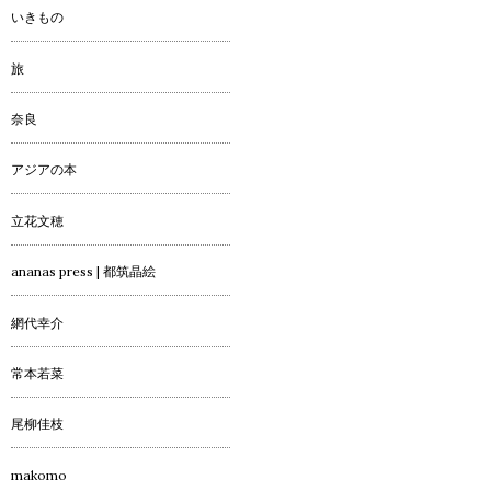
いきもの
旅
奈良
アジアの本
立花文穂
ananas press | 都筑晶絵
網代幸介
常本若菜
尾柳佳枝
makomo