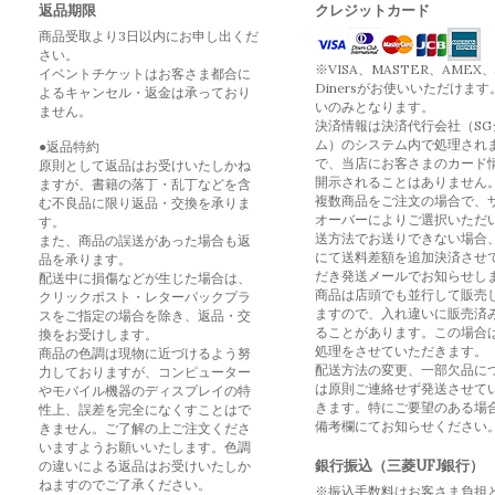
返品期限
クレジットカード
商品受取より3日以内にお申し出くだ
さい。
※VISA、MASTER、AMEX、
イベントチケットはお客さま都合に
Dinersがお使いいただけます
よるキャンセル・返金は承っており
いのみとなります。
ません。
決済情報は決済代行会社（SG
ム）のシステム内で処理され
●返品特約
で、当店にお客さまのカード
原則として返品はお受けいたしかね
開示されることはありません
ますが、書籍の落丁・乱丁などを含
複数商品をご注文の場合で、
む不良品に限り返品・交換を承りま
オーバーによりご選択いただ
す。
送方法でお送りできない場合
また、商品の誤送があった場合も返
にて送料差額を追加決済させ
品を承ります。
だき発送メールでお知らせし
配送中に損傷などが生じた場合は、
商品は店頭でも並行して販売
クリックポスト・レターパックプラ
ますので、入れ違いに販売済
スをご指定の場合を除き、返品・交
ることがあります。この場合
換をお受けします。
処理をさせていただきます。
商品の色調は現物に近づけるよう努
配送方法の変更、一部欠品に
力しておりますが、コンピューター
は原則ご連絡せず発送させて
やモバイル機器のディスプレイの特
きます。特にご要望のある場
性上、誤差を完全になくすことはで
備考欄にてお知らせください
きません。ご了解の上ご注文くださ
いますようお願いいたします。色調
銀行振込（三菱UFJ銀行）
の違いによる返品はお受けいたしか
ねますのでご了承ください。
※振込手数料はお客さま負担