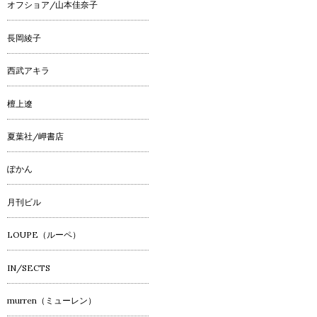
オフショア/山本佳奈子
長岡綾子
西武アキラ
檀上遼
夏葉社/岬書店
ぽかん
月刊ビル
LOUPE（ルーペ）
IN/SECTS
murren（ミューレン）