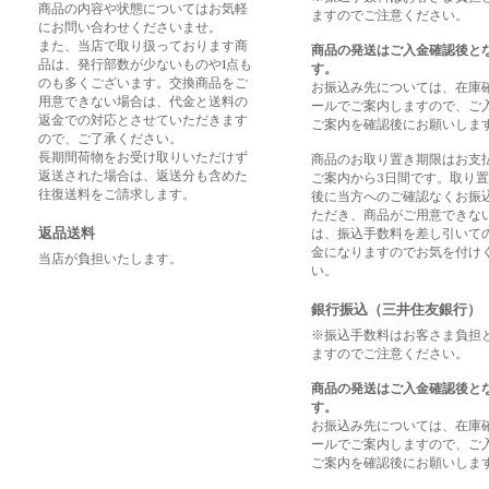
商品の内容や状態についてはお気軽
ますのでご注意ください。
にお問い合わせくださいませ。
また、当店で取り扱っております商
商品の発送はご入金確認後と
品は、発行部数が少ないものや1点も
す。
のも多くございます。交換商品をご
お振込み先については、在庫
用意できない場合は、代金と送料の
ールでご案内しますので、ご
返金での対応とさせていただきます
ご案内を確認後にお願いしま
ので、ご了承ください。
長期間荷物をお受け取りいただけず
商品のお取り置き期限はお支
返送された場合は、返送分も含めた
ご案内から3日間です。取り
往復送料をご請求します。
後に当方へのご確認なくお振
ただき、商品がご用意できな
返品送料
は、振込手数料を差し引いて
金になりますのでお気を付け
当店が負担いたします。
い。
銀行振込（三井住友銀行）
※振込手数料はお客さま負担
ますのでご注意ください。
商品の発送はご入金確認後と
す。
お振込み先については、在庫
ールでご案内しますので、ご
ご案内を確認後にお願いしま