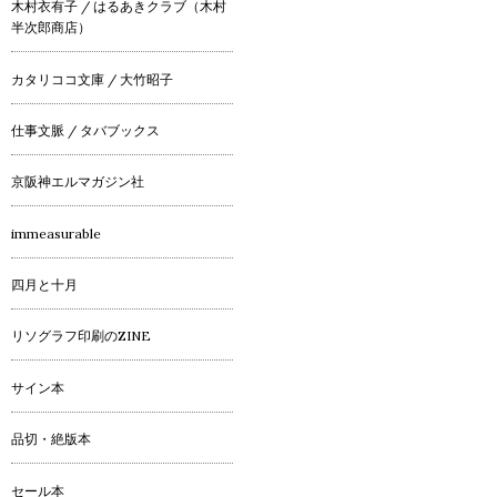
木村衣有子 / はるあきクラブ（木村
半次郎商店）
カタリココ文庫 / 大竹昭子
仕事文脈 / タバブックス
京阪神エルマガジン社
immeasurable
四月と十月
リソグラフ印刷のZINE
サイン本
品切・絶版本
セール本