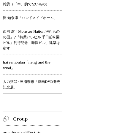
雑貨（「本」的でないもの）
開 知奈津「ハンドメイドホーム」
西岡 潔「Monster Nation 潜むもの
の国」/『特薦いいビル 千日前味園
ビル』刊行記念「味園ビル」建築は
宿す
hai rembulan「neng and the
wind」
大力拓哉 · 三浦崇志「映画DVD発売
記念展」
Group
2025年Caloで売れた本