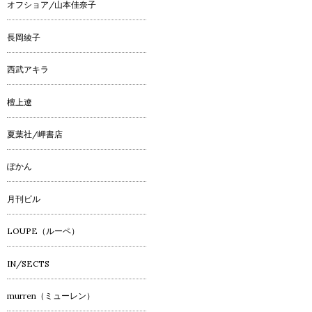
オフショア/山本佳奈子
長岡綾子
西武アキラ
檀上遼
夏葉社/岬書店
ぽかん
月刊ビル
LOUPE（ルーペ）
IN/SECTS
murren（ミューレン）