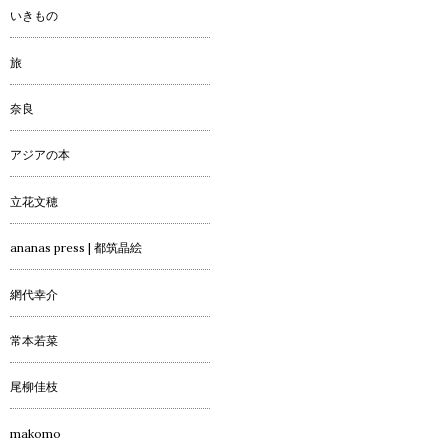
いきもの
旅
奈良
アジアの本
立花文穂
ananas press | 都筑晶絵
網代幸介
常本若菜
尾柳佳枝
makomo