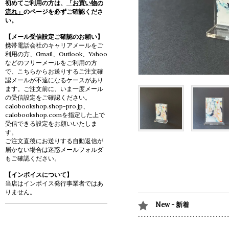
初めてご利用の方は、
「お買い物の
流れ」
のページを必ずご確認くださ
い。
【メール受信設定ご確認のお願い】
携帯電話会社のキャリアメールをご
利用の方、Gmail、Outlook、Yahoo
などのフリーメールをご利用の方
で、こちらからお送りするご注文確
認メールが不達になるケースがあり
ます。ご注文前に、いま一度メール
の受信設定をご確認ください。
calobookshop.shop-pro.jp、
calobookshop.comを指定した上で
受信できる設定をお願いいたしま
す。
ご注文直後にお送りする自動返信が
届かない場合は迷惑メールフォルダ
もご確認ください。
【インボイスについて】
当店はインボイス発行事業者ではあ
りません。
New - 新着