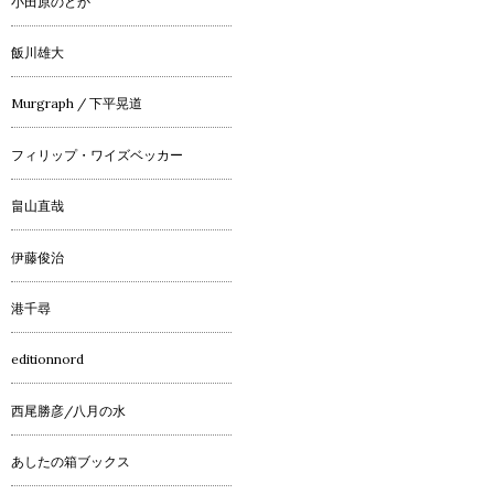
小田原のどか
飯川雄大
Murgraph / 下平晃道
フィリップ・ワイズベッカー
畠山直哉
伊藤俊治
港千尋
editionnord
西尾勝彦/八月の水
あしたの箱ブックス