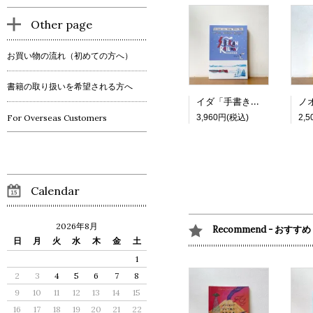
Other page
お買い物の流れ（初めての方へ）
書籍の取り扱いを希望される方へ
イダ「手書き：シベリア横断鉄道の旅」
3,960円(税込)
2,
For Overseas Customers
Calendar
2026年8月
Recommend - おすすめ
日
月
火
水
木
金
土
1
2
3
4
5
6
7
8
9
10
11
12
13
14
15
16
17
18
19
20
21
22