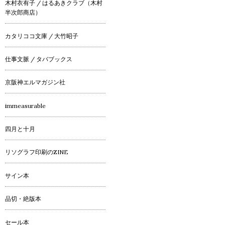
木村衣有子 / はるあきクラブ（木村
半次郎商店）
カタリココ文庫 / 大竹昭子
仕事文脈 / タバブックス
京阪神エルマガジン社
immeasurable
四月と十月
リソグラフ印刷のZINE
サイン本
品切・絶版本
セール本