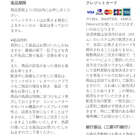
返品期限
クレジットカード
商品受取より3日以内にお申し出くだ
さい。
※VISA、MASTER、AMEX、
イベントチケットはお客さま都合に
Dinersがお使いいただけます
よるキャンセル・返金は承っており
いのみとなります。
ません。
決済情報は決済代行会社（SG
ム）のシステム内で処理され
●返品特約
で、当店にお客さまのカード
原則として返品はお受けいたしかね
開示されることはありません
ますが、書籍の落丁・乱丁などを含
複数商品をご注文の場合で、
む不良品に限り返品・交換を承りま
オーバーによりご選択いただ
す。
送方法でお送りできない場合
また、商品の誤送があった場合も返
にて送料差額を追加決済させ
品を承ります。
だき発送メールでお知らせし
配送中に損傷などが生じた場合は、
商品は店頭でも並行して販売
クリックポスト・レターパックプラ
ますので、入れ違いに販売済
スをご指定の場合を除き、返品・交
ることがあります。この場合
換をお受けします。
処理をさせていただきます。
商品の色調は現物に近づけるよう努
配送方法の変更、一部欠品に
力しておりますが、コンピューター
は原則ご連絡せず発送させて
やモバイル機器のディスプレイの特
きます。特にご要望のある場
性上、誤差を完全になくすことはで
備考欄にてお知らせください
きません。ご了解の上ご注文くださ
いますようお願いいたします。色調
銀行振込（三菱UFJ銀行）
の違いによる返品はお受けいたしか
ねますのでご了承ください。
※振込手数料はお客さま負担