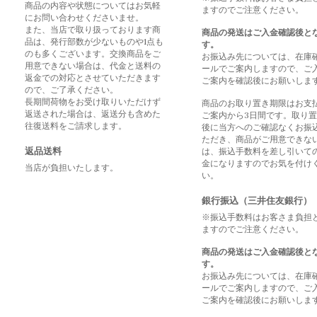
商品の内容や状態についてはお気軽
ますのでご注意ください。
にお問い合わせくださいませ。
また、当店で取り扱っております商
商品の発送はご入金確認後と
品は、発行部数が少ないものや1点も
す。
のも多くございます。交換商品をご
お振込み先については、在庫
用意できない場合は、代金と送料の
ールでご案内しますので、ご
返金での対応とさせていただきます
ご案内を確認後にお願いしま
ので、ご了承ください。
長期間荷物をお受け取りいただけず
商品のお取り置き期限はお支
返送された場合は、返送分も含めた
ご案内から3日間です。取り
往復送料をご請求します。
後に当方へのご確認なくお振
ただき、商品がご用意できな
返品送料
は、振込手数料を差し引いて
金になりますのでお気を付け
当店が負担いたします。
い。
銀行振込（三井住友銀行）
※振込手数料はお客さま負担
ますのでご注意ください。
商品の発送はご入金確認後と
す。
お振込み先については、在庫
ールでご案内しますので、ご
ご案内を確認後にお願いしま