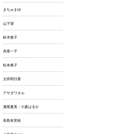
まちゅまゆ
山下望
鈴木敦子
赤座一子
松本典子
太田明日香
アサダワタル
瀬尾夏美・小森はるか
長島有里枝