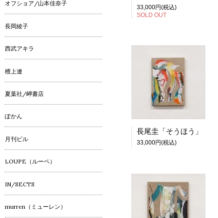
オフショア/山本佳奈子
33,000円(税込)
SOLD OUT
長岡綾子
西武アキラ
檀上遼
夏葉社/岬書店
ぽかん
長尾圭「そうほう」
月刊ビル
33,000円(税込)
LOUPE（ルーペ）
IN/SECTS
murren（ミューレン）