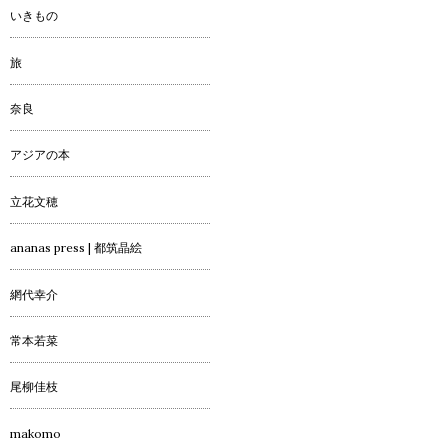
いきもの
旅
奈良
アジアの本
立花文穂
ananas press | 都筑晶絵
網代幸介
常本若菜
尾柳佳枝
makomo