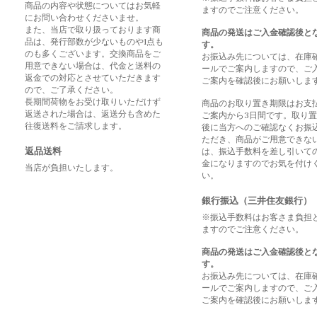
商品の内容や状態についてはお気軽
ますのでご注意ください。
にお問い合わせくださいませ。
また、当店で取り扱っております商
商品の発送はご入金確認後と
品は、発行部数が少ないものや1点も
す。
のも多くございます。交換商品をご
お振込み先については、在庫
用意できない場合は、代金と送料の
ールでご案内しますので、ご
返金での対応とさせていただきます
ご案内を確認後にお願いしま
ので、ご了承ください。
長期間荷物をお受け取りいただけず
商品のお取り置き期限はお支
返送された場合は、返送分も含めた
ご案内から3日間です。取り
往復送料をご請求します。
後に当方へのご確認なくお振
ただき、商品がご用意できな
返品送料
は、振込手数料を差し引いて
金になりますのでお気を付け
当店が負担いたします。
い。
銀行振込（三井住友銀行）
※振込手数料はお客さま負担
ますのでご注意ください。
商品の発送はご入金確認後と
す。
お振込み先については、在庫
ールでご案内しますので、ご
ご案内を確認後にお願いしま