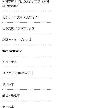
木村衣有子 / はるあきクラブ（木村
半次郎商店）
カタリココ文庫 / 大竹昭子
仕事文脈 / タバブックス
京阪神エルマガジン社
immeasurable
四月と十月
リソグラフ印刷のZINE
サイン本
品切・絶版本
セール本