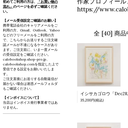
作家プロフィール
初めてご利用の方は、
「お買い物の
流れ」
のページを必ずご確認くださ
https://www.calo
い。
【メール受信設定ご確認のお願い】
携帯電話会社のキャリアメールをご
利用の方、Gmail、Outlook、Yahoo
全 [40] 
などのフリーメールをご利用の方
で、こちらからお送りするご注文確
認メールが不達になるケースがあり
ます。ご注文前に、いま一度メール
の受信設定をご確認ください。
calobookshop.shop-pro.jp、
calobookshop.comを指定した上で
受信できる設定をお願いいたしま
す。
ご注文直後にお送りする自動返信が
届かない場合は迷惑メールフォルダ
もご確認ください。
【インボイスについて】
35,200円(税込)
当店はインボイス発行事業者ではあ
りません。