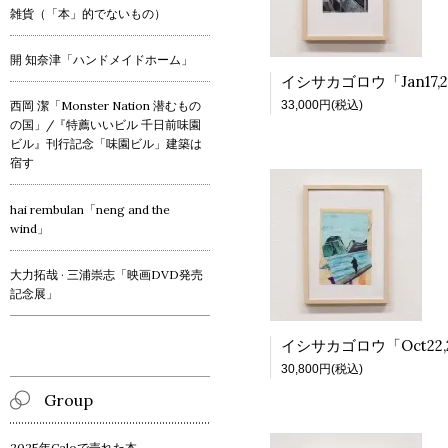
雑貨（「本」的でないもの）
開 知奈津「ハンドメイドホーム」
33,000円(税込)
西岡 潔「Monster Nation 潜むもの
の国」/『特薦いいビル 千日前味園
ビル』刊行記念「味園ビル」建築は
宿す
hai rembulan「neng and the
wind」
大力拓哉 · 三浦崇志「映画DVD発売
記念展」
30,800円(税込)
Group
2025年Caloで売れた本