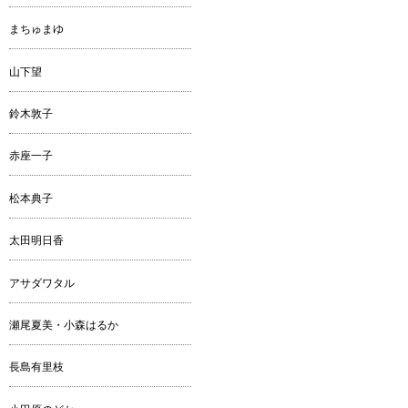
まちゅまゆ
山下望
鈴木敦子
赤座一子
松本典子
太田明日香
アサダワタル
瀬尾夏美・小森はるか
長島有里枝