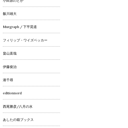
小田原のどか
飯川雄大
Murgraph / 下平晃道
フィリップ・ワイズベッカー
畠山直哉
伊藤俊治
港千尋
editionnord
西尾勝彦/八月の水
あしたの箱ブックス