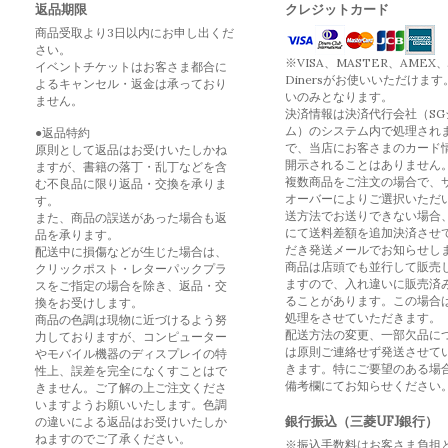
返品期限
クレジットカード
商品受取より3日以内にお申し出くだ
さい。
※VISA、MASTER、AMEX、
イベントチケットはお客さま都合に
Dinersがお使いいただけます
よるキャンセル・返金は承っており
いのみとなります。
ません。
決済情報は決済代行会社（SG
ム）のシステム内で処理され
●返品特約
で、当店にお客さまのカード
原則として返品はお受けいたしかね
開示されることはありません
ますが、書籍の落丁・乱丁などを含
複数商品をご注文の場合で、
む不良品に限り返品・交換を承りま
オーバーによりご選択いただ
す。
送方法でお送りできない場合
また、商品の誤送があった場合も返
にて送料差額を追加決済させ
品を承ります。
だき発送メールでお知らせし
配送中に損傷などが生じた場合は、
商品は店頭でも並行して販売
クリックポスト・レターパックプラ
ますので、入れ違いに販売済
スをご指定の場合を除き、返品・交
ることがあります。この場合
換をお受けします。
処理をさせていただきます。
商品の色調は現物に近づけるよう努
配送方法の変更、一部欠品に
力しておりますが、コンピューター
は原則ご連絡せず発送させて
やモバイル機器のディスプレイの特
きます。特にご要望のある場
性上、誤差を完全になくすことはで
備考欄にてお知らせください
きません。ご了解の上ご注文くださ
いますようお願いいたします。色調
銀行振込（三菱UFJ銀行）
の違いによる返品はお受けいたしか
ねますのでご了承ください。
※振込手数料はお客さま負担