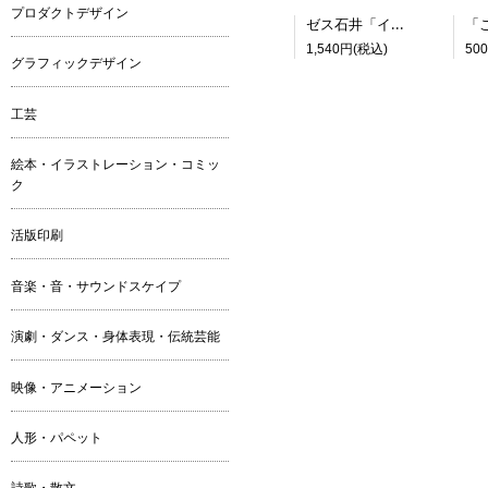
プロダクトデザイン
ゼス石井「インドネシア ジャワ島の神秘世界」
1,540円(税込)
50
グラフィックデザイン
工芸
絵本・イラストレーション・コミッ
ク
活版印刷
音楽・音・サウンドスケイプ
演劇・ダンス・身体表現・伝統芸能
映像・アニメーション
人形・パペット
詩歌・散文