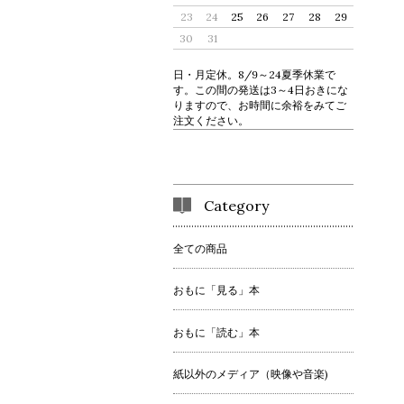
23
24
25
26
27
28
29
30
31
日・月定休。8/9～24夏季休業で
す。この間の発送は3～4日おきにな
りますので、お時間に余裕をみてご
注文ください。
Category
全ての商品
おもに「見る」本
おもに「読む」本
紙以外のメディア（映像や音楽)