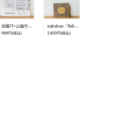
加藤巧×山脇竹生「光を練り合わせる -絵画と科学の対話から- アーカイブブック」
nakaban「Suburban Portraits」（20周年エコバッグ付）
999円(税込)
3,850円(税込)