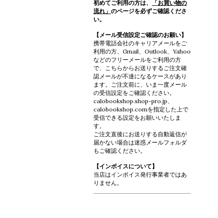
初めてご利用の方は、
「お買い物の
流れ」
のページを必ずご確認くださ
い。
【メール受信設定ご確認のお願い】
携帯電話会社のキャリアメールをご
利用の方、Gmail、Outlook、Yahoo
などのフリーメールをご利用の方
で、こちらからお送りするご注文確
認メールが不達になるケースがあり
ます。ご注文前に、いま一度メール
の受信設定をご確認ください。
calobookshop.shop-pro.jp、
calobookshop.comを指定した上で
受信できる設定をお願いいたしま
す。
ご注文直後にお送りする自動返信が
届かない場合は迷惑メールフォルダ
もご確認ください。
【インボイスについて】
当店はインボイス発行事業者ではあ
りません。