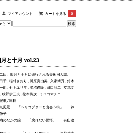
マイアカウント
カートを見る
0
月と十月 vol.23
二回、四月と十月に発行される美術同人誌。
田千 , 稲村さおり , 川原真由美 , 久家靖秀 , 鈴木
一郎 , セキユリヲ , 瀬沼俊隆 , 田口順二 , 立花文
 , 牧野伊三夫 , 松本将次 , ミロコマチコ
記事/連載
京風景 「ヘリコプターと出会う街」 鈴
伸子
幀のなかの絵 「戻れない覚悟」 有山達