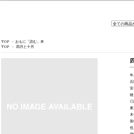
TOP
>
おもに「読む」本
TOP
>
四月と十月
四
年
石
安
穂
◎
東
木
装
也