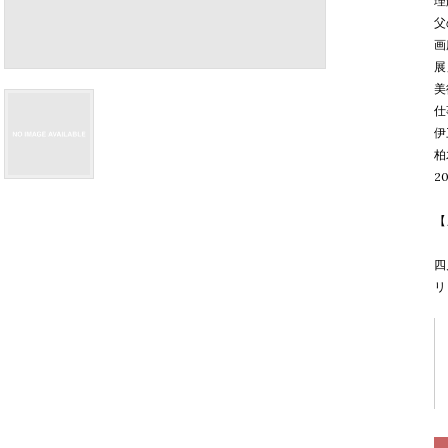
理
父
画
展
美
仕
伊
柏
2
【
四
リ