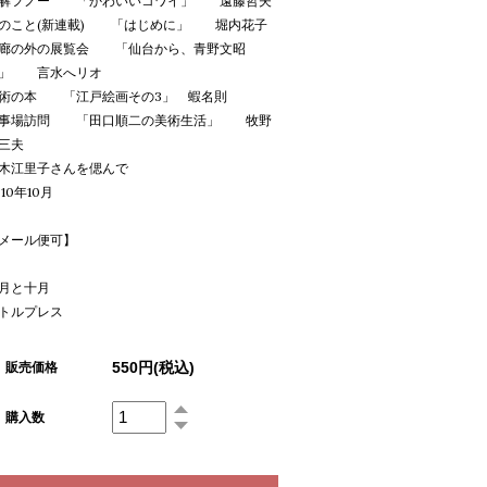
解フノー 「かわいいコワイ」 遠藤哲夫
のこと(新連載) 「はじめに」 堀内花子
廊の外の展覧会 「仙台から、青野文昭
」 言水へリオ
術の本 「江戸絵画その3」 蝦名則
事場訪問 「田口順二の美術生活」 牧野
三夫
木江里子さんを偲んで
010年10月
メール便可】
月と十月
トルプレス
550円(税込)
販売価格
購入数