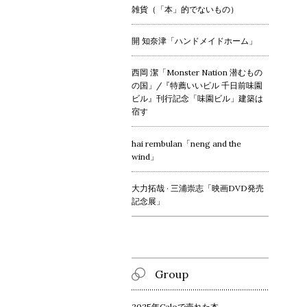
雑貨（「本」的でないもの）
開 知奈津「ハンドメイドホーム」
西岡 潔「Monster Nation 潜むもの
の国」/『特薦いいビル 千日前味園
ビル』刊行記念「味園ビル」建築は
宿す
hai rembulan「neng and the
wind」
大力拓哉 · 三浦崇志「映画DVD発売
記念展」
Group
2025年Caloで売れた本