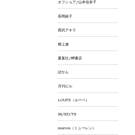
オフショア/山本佳奈子
長岡綾子
西武アキラ
檀上遼
夏葉社/岬書店
ぽかん
月刊ビル
LOUPE（ルーペ）
IN/SECTS
murren（ミューレン）