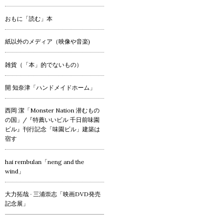
おもに「読む」本
紙以外のメディア（映像や音楽)
雑貨（「本」的でないもの）
開 知奈津「ハンドメイドホーム」
西岡 潔「Monster Nation 潜むもの
の国」/『特薦いいビル 千日前味園
ビル』刊行記念「味園ビル」建築は
宿す
hai rembulan「neng and the
wind」
大力拓哉 · 三浦崇志「映画DVD発売
記念展」