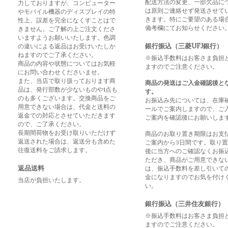
配送方法の変更、一部欠品に
力しておりますが、コンピューター
は原則ご連絡せず発送させて
やモバイル機器のディスプレイの特
きます。特にご要望のある場
性上、誤差を完全になくすことはで
備考欄にてお知らせください
きません。ご了解の上ご注文くださ
いますようお願いいたします。色調
銀行振込（三菱UFJ銀行）
の違いによる返品はお受けいたしか
ねますのでご了承ください。
※振込手数料はお客さま負担
商品の内容や状態についてはお気軽
ますのでご注意ください。
にお問い合わせくださいませ。
また、当店で取り扱っております商
商品の発送はご入金確認後と
品は、発行部数が少ないものや1点も
す。
のも多くございます。交換商品をご
お振込み先については、在庫
用意できない場合は、代金と送料の
ールでご案内しますので、ご
返金での対応とさせていただきます
ご案内を確認後にお願いしま
ので、ご了承ください。
長期間荷物をお受け取りいただけず
商品のお取り置き期限はお支
返送された場合は、返送分も含めた
ご案内から3日間です。取り
往復送料をご請求します。
後に当方へのご確認なくお振
ただき、商品がご用意できな
返品送料
は、振込手数料を差し引いて
金になりますのでお気を付け
当店が負担いたします。
い。
銀行振込（三井住友銀行）
※振込手数料はお客さま負担
ますのでご注意ください。