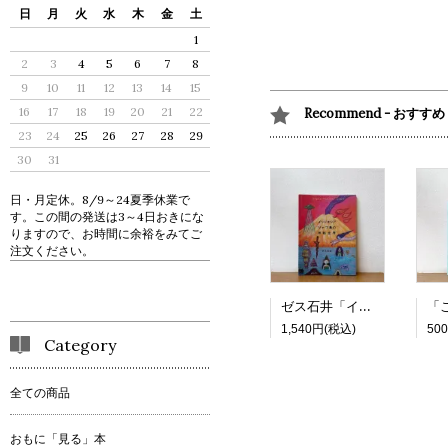
日
月
火
水
木
金
土
1
2
3
4
5
6
7
8
9
10
11
12
13
14
15
16
17
18
19
20
21
22
Recommend - おすすめ
23
24
25
26
27
28
29
30
31
日・月定休。8/9～24夏季休業で
す。この間の発送は3～4日おきにな
りますので、お時間に余裕をみてご
注文ください。
ゼス石井「インドネシア ジャワ島の神秘世界」
1,540円(税込)
50
Category
全ての商品
おもに「見る」本