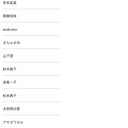
常本若菜
尾柳佳枝
makomo
まちゅまゆ
山下望
鈴木敦子
赤座一子
松本典子
太田明日香
アサダワタル