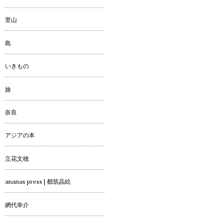
里山
島
いきもの
旅
奈良
アジアの本
立花文穂
ananas press | 都筑晶絵
網代幸介