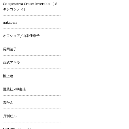
Cooperativa Crater Invertido （メ
キシコシティ）
nakaban
オフショア/山本佳奈子
長岡綾子
西武アキラ
檀上遼
夏葉社/岬書店
ぽかん
月刊ビル