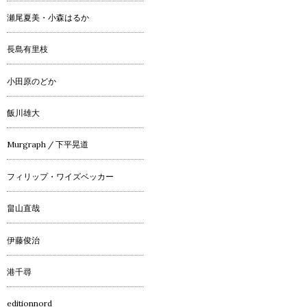
瀬尾夏美・小森はるか
長島有里枝
小田原のどか
飯川雄大
Murgraph / 下平晃道
フィリップ・ワイズベッカー
畠山直哉
伊藤俊治
港千尋
editionnord