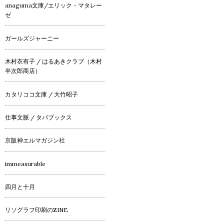
anaguma文庫/エリック・マタレー
ゼ
ガールズジャーニー
木村衣有子 / はるあきクラブ（木村
半次郎商店）
カタリココ文庫 / 大竹昭子
仕事文脈 / タバブックス
京阪神エルマガジン社
immeasurable
四月と十月
リソグラフ印刷のZINE