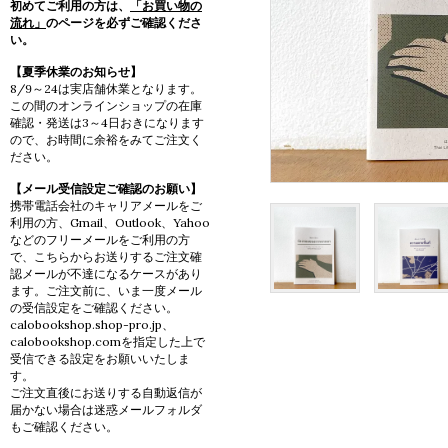
初めてご利用の方は、
「お買い物の
流れ」
のページを必ずご確認くださ
い。
【夏季休業のお知らせ】
8/9～24は実店舗休業となります。
この間のオンラインショップの在庫
確認・発送は3～4日おきになります
ので、お時間に余裕をみてご注文く
ださい。
【メール受信設定ご確認のお願い】
携帯電話会社のキャリアメールをご
利用の方、Gmail、Outlook、Yahoo
などのフリーメールをご利用の方
で、こちらからお送りするご注文確
認メールが不達になるケースがあり
ます。ご注文前に、いま一度メール
の受信設定をご確認ください。
calobookshop.shop-pro.jp、
calobookshop.comを指定した上で
受信できる設定をお願いいたしま
す。
ご注文直後にお送りする自動返信が
届かない場合は迷惑メールフォルダ
もご確認ください。