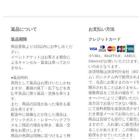
返品について
お支払い方法
返品期限
クレジットカード
商品受取より3日以内にお申し出くだ
さい。
※VISA、MASTER、AMEX、
イベントチケットはお客さま都合に
Dinersがお使いいただけます
よるキャンセル・返金は承っており
いのみとなります。
ません。
決済情報は決済代行会社（SG
ム）のシステム内で処理され
●返品特約
で、当店にお客さまのカード
原則として返品はお受けいたしかね
開示されることはありません
ますが、書籍の落丁・乱丁などを含
複数商品をご注文の場合で、
む不良品に限り返品・交換を承りま
オーバーによりご選択いただ
す。
送方法でお送りできない場合
また、商品の誤送があった場合も返
にて送料差額を追加決済させ
品を承ります。
だき発送メールでお知らせし
配送中に損傷などが生じた場合は、
商品は店頭でも並行して販売
クリックポスト・レターパックプラ
ますので、入れ違いに販売済
スをご指定の場合を除き、返品・交
ることがあります。この場合
換をお受けします。
処理をさせていただきます。
商品の色調は現物に近づけるよう努