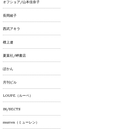
オフショア/山本佳奈子
長岡綾子
西武アキラ
檀上遼
夏葉社/岬書店
ぽかん
月刊ビル
LOUPE（ルーペ）
IN/SECTS
murren（ミューレン）