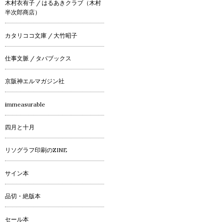
木村衣有子 / はるあきクラブ（木村
半次郎商店）
カタリココ文庫 / 大竹昭子
仕事文脈 / タバブックス
京阪神エルマガジン社
immeasurable
四月と十月
リソグラフ印刷のZINE
サイン本
品切・絶版本
セール本