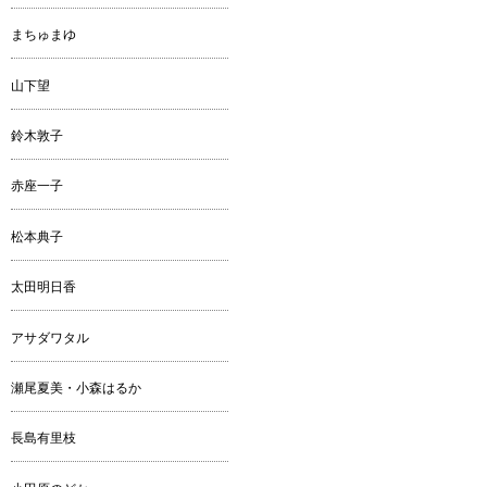
まちゅまゆ
山下望
鈴木敦子
赤座一子
松本典子
太田明日香
アサダワタル
瀬尾夏美・小森はるか
長島有里枝