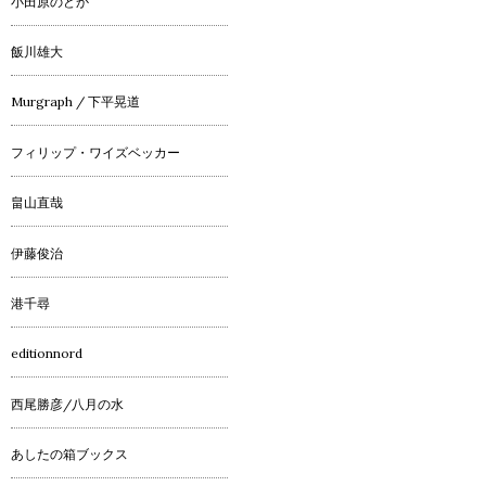
小田原のどか
飯川雄大
Murgraph / 下平晃道
フィリップ・ワイズベッカー
畠山直哉
伊藤俊治
港千尋
editionnord
西尾勝彦/八月の水
あしたの箱ブックス