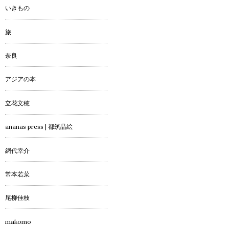
いきもの
旅
奈良
アジアの本
立花文穂
ananas press | 都筑晶絵
網代幸介
常本若菜
尾柳佳枝
makomo