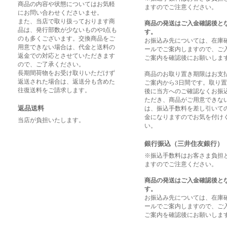
商品の内容や状態についてはお気軽
ますのでご注意ください。
にお問い合わせくださいませ。
また、当店で取り扱っております商
商品の発送はご入金確認後と
品は、発行部数が少ないものや1点も
す。
のも多くございます。交換商品をご
お振込み先については、在庫
用意できない場合は、代金と送料の
ールでご案内しますので、ご
返金での対応とさせていただきます
ご案内を確認後にお願いしま
ので、ご了承ください。
長期間荷物をお受け取りいただけず
商品のお取り置き期限はお支
返送された場合は、返送分も含めた
ご案内から3日間です。取り
往復送料をご請求します。
後に当方へのご確認なくお振
ただき、商品がご用意できな
返品送料
は、振込手数料を差し引いて
金になりますのでお気を付け
当店が負担いたします。
い。
銀行振込（三井住友銀行）
※振込手数料はお客さま負担
ますのでご注意ください。
商品の発送はご入金確認後と
す。
お振込み先については、在庫
ールでご案内しますので、ご
ご案内を確認後にお願いしま