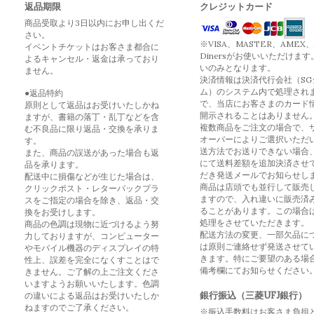
返品期限
クレジットカード
商品受取より3日以内にお申し出くだ
さい。
※VISA、MASTER、AMEX、
イベントチケットはお客さま都合に
Dinersがお使いいただけます
よるキャンセル・返金は承っており
いのみとなります。
ません。
決済情報は決済代行会社（SG
ム）のシステム内で処理され
●返品特約
で、当店にお客さまのカード
原則として返品はお受けいたしかね
開示されることはありません
ますが、書籍の落丁・乱丁などを含
複数商品をご注文の場合で、
む不良品に限り返品・交換を承りま
オーバーによりご選択いただ
す。
送方法でお送りできない場合
また、商品の誤送があった場合も返
にて送料差額を追加決済させ
品を承ります。
だき発送メールでお知らせし
配送中に損傷などが生じた場合は、
商品は店頭でも並行して販売
クリックポスト・レターパックプラ
ますので、入れ違いに販売済
スをご指定の場合を除き、返品・交
ることがあります。この場合
換をお受けします。
処理をさせていただきます。
商品の色調は現物に近づけるよう努
配送方法の変更、一部欠品に
力しておりますが、コンピューター
は原則ご連絡せず発送させて
やモバイル機器のディスプレイの特
きます。特にご要望のある場
性上、誤差を完全になくすことはで
備考欄にてお知らせください
きません。ご了解の上ご注文くださ
いますようお願いいたします。色調
銀行振込（三菱UFJ銀行）
の違いによる返品はお受けいたしか
ねますのでご了承ください。
※振込手数料はお客さま負担