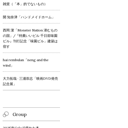
雑貨（「本」的でないもの）
開 知奈津「ハンドメイドホーム」
西岡 潔「Monster Nation 潜むもの
の国」/『特薦いいビル 千日前味園
ビル』刊行記念「味園ビル」建築は
宿す
hai rembulan「neng and the
wind」
大力拓哉 · 三浦崇志「映画DVD発売
記念展」
Group
2025年Caloで売れた本