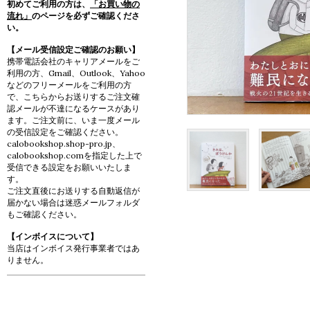
初めてご利用の方は、
「お買い物の
流れ」
のページを必ずご確認くださ
い。
【メール受信設定ご確認のお願い】
携帯電話会社のキャリアメールをご
利用の方、Gmail、Outlook、Yahoo
などのフリーメールをご利用の方
で、こちらからお送りするご注文確
認メールが不達になるケースがあり
ます。ご注文前に、いま一度メール
の受信設定をご確認ください。
calobookshop.shop-pro.jp、
calobookshop.comを指定した上で
受信できる設定をお願いいたしま
す。
ご注文直後にお送りする自動返信が
届かない場合は迷惑メールフォルダ
もご確認ください。
【インボイスについて】
当店はインボイス発行事業者ではあ
りません。