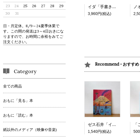
23
24
25
26
27
28
29
イダ「手書き：シベリア横断鉄道の旅」
30
31
3,960円(税込)
2,
日・月定休。8/9～24夏季休業で
す。この間の発送は3～4日おきにな
りますので、お時間に余裕をみてご
注文ください。
Recommend - おすすめ
Category
全ての商品
おもに「見る」本
おもに「読む」本
ゼス石井「インドネシア ジャワ島の神秘世界」
紙以外のメディア（映像や音楽)
1,540円(税込)
50