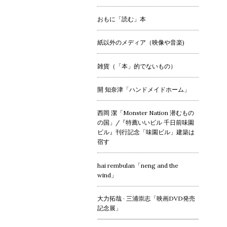
おもに「読む」本
紙以外のメディア（映像や音楽)
雑貨（「本」的でないもの）
開 知奈津「ハンドメイドホーム」
西岡 潔「Monster Nation 潜むもの
の国」/『特薦いいビル 千日前味園
ビル』刊行記念「味園ビル」建築は
宿す
hai rembulan「neng and the
wind」
大力拓哉 · 三浦崇志「映画DVD発売
記念展」