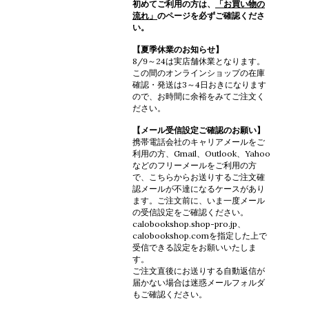
初めてご利用の方は、
「お買い物の
流れ」
のページを必ずご確認くださ
い。
【夏季休業のお知らせ】
8/9～24は実店舗休業となります。
この間のオンラインショップの在庫
確認・発送は3～4日おきになります
ので、お時間に余裕をみてご注文く
ださい。
【メール受信設定ご確認のお願い】
携帯電話会社のキャリアメールをご
利用の方、Gmail、Outlook、Yahoo
などのフリーメールをご利用の方
で、こちらからお送りするご注文確
認メールが不達になるケースがあり
ます。ご注文前に、いま一度メール
の受信設定をご確認ください。
calobookshop.shop-pro.jp、
calobookshop.comを指定した上で
受信できる設定をお願いいたしま
す。
ご注文直後にお送りする自動返信が
届かない場合は迷惑メールフォルダ
もご確認ください。