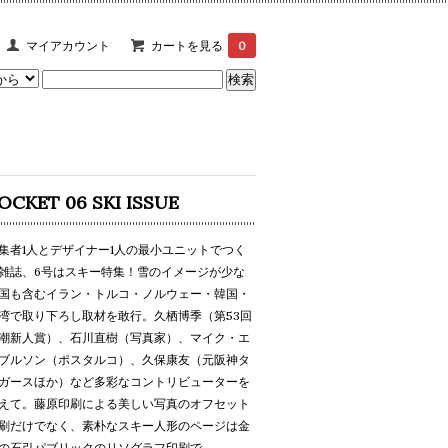
マイアカウント
カートを見る
0
OCKET 06 SKI ISSUE
集者1人とデザイナー1人の最小ユニットでつく
雑誌、6号はスキー特集！雪のイメージが少な
国も含むイラン・トルコ・ノルウェー・韓国・
湾で取り下ろし取材を敢行。久栖博季（第53回
潮新人賞）、石川直樹（写真家）、マイク・エ
ブルソン（ポスタルコ）、久保康友（元阪神タ
ガースほか）など多彩なコントリビューターを
えて。藤原印刷による美しい写真のオフセット
刷だけでなく、素朴なスキー人形のページは金
の石引パブリックのリソグラフ印刷で。