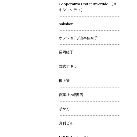
Cooperativa Crater Invertido （メ
キシコシティ）
nakaban
オフショア/山本佳奈子
長岡綾子
西武アキラ
檀上遼
夏葉社/岬書店
ぽかん
月刊ビル