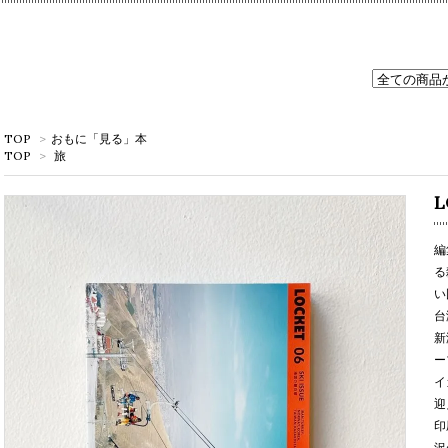
TOP
>
おもに「見る」本
TOP
>
旅
L
編
る
い
台
新
ー
イ
迎
印
沢