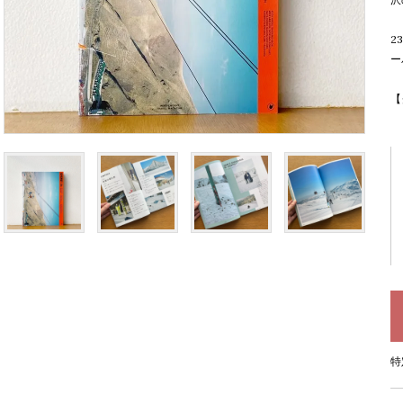
2
ー
【
特