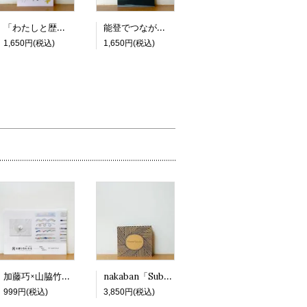
「わたしと歴史をつなぐ物語」
能登でつながる のと部のZINE ＃1
1,650円(税込)
1,650円(税込)
加藤巧×山脇竹生「光を練り合わせる -絵画と科学の対話から- アーカイブブック」
nakaban「Suburban Portraits」（20周年エコバッグ付）
999円(税込)
3,850円(税込)