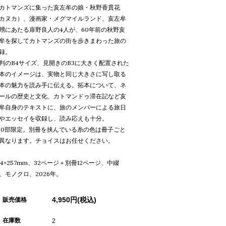
カトマンズに集った亥左牟の娘・秋野香貫花
カヌカ）、漫画家・メグマイルランド、亥左牟
甥にあたる扉野良人の4人が、60年前の秋野亥
牟を探してカトマンズの街を歩きまわった旅の
録。
判のB4サイズ、見開きのB3に大きく配置された
本のイメージは、実物と同じ大きさに写し取る
本の魅力を読み手に伝える。拓本について、ネ
ールの歴史と文化、カトマンドゥ滞在記など亥
牟自身のテキストに、旅のメンバーによる旅日
やエッセイを収録し、読み応えも十分。
00部限定。別冊を挟んでいる糸の色は冊子ごと
異なります。チョイスはお任せください。
64×257mm、32ページ＋別冊12ページ、中綴
、モノクロ、2026年。
4,950円(税込)
販売価格
在庫数
2