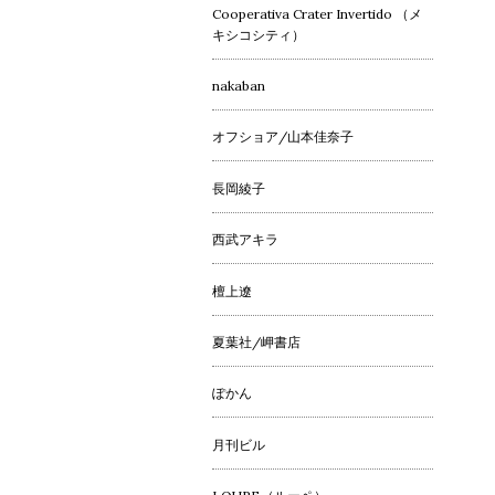
Cooperativa Crater Invertido （メ
キシコシティ）
nakaban
オフショア/山本佳奈子
長岡綾子
西武アキラ
檀上遼
夏葉社/岬書店
ぽかん
月刊ビル