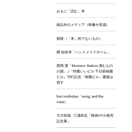
おもに「読む」本
紙以外のメディア（映像や音楽)
雑貨（「本」的でないもの）
開 知奈津「ハンドメイドホーム」
西岡 潔「Monster Nation 潜むもの
の国」/『特薦いいビル 千日前味園
ビル』刊行記念「味園ビル」建築は
宿す
hai rembulan「neng and the
wind」
大力拓哉 · 三浦崇志「映画DVD発売
記念展」