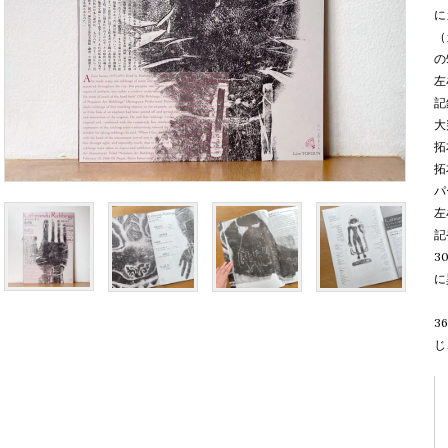
に
（
の
左
記
大
拓
拓
パ
左
記
3
に
3
じ