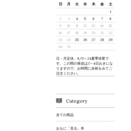
日
月
火
水
木
金
土
1
2
3
4
5
6
7
8
9
10
11
12
13
14
15
16
17
18
19
20
21
22
23
24
25
26
27
28
29
30
31
日・月定休。8/9～24夏季休業で
す。この間の発送は3～4日おきにな
りますので、お時間に余裕をみてご
注文ください。
Category
全ての商品
おもに「見る」本