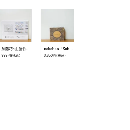
加藤巧×山脇竹生「光を練り合わせる -絵画と科学の対話から- アーカイブブック」
nakaban「Suburban Portraits」（20周年エコバッグ付）
999円(税込)
3,850円(税込)