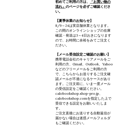
初めてご利用の方は、
「お買い物の
流れ」
のページを必ずご確認くださ
い。
【夏季休業のお知らせ】
8/9～24は実店舗休業となります。
この間のオンラインショップの在庫
確認・発送は3～4日おきになります
ので、お時間に余裕をみてご注文く
ださい。
【メール受信設定ご確認のお願い】
携帯電話会社のキャリアメールをご
利用の方、Gmail、Outlook、Yahoo
などのフリーメールをご利用の方
で、こちらからお送りするご注文確
認メールが不達になるケースがあり
ます。ご注文前に、いま一度メール
の受信設定をご確認ください。
calobookshop.shop-pro.jp、
calobookshop.comを指定した上で
受信できる設定をお願いいたしま
す。
ご注文直後にお送りする自動返信が
届かない場合は迷惑メールフォルダ
もご確認ください。