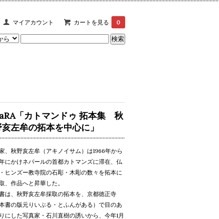
マイアカウント
カートを見る
0
KaRA「カトマンドゥ 拓本集 秋
野亥左牟の拓本を中心に」
家、秋野亥左牟（アキノイサム）は1966年から
年にかけネパールの首都カトマンズに滞在、仏
・ヒンズー教寺院の石彫・木彫の数々を拓本に
取、作品へと昇華した。
書は、秋野亥左牟採取の拓本を、京都徳正寺
本書の版元りいぶる・とふんがある）で目のあ
りにした写真家・石川直樹の誘いから、今年1月