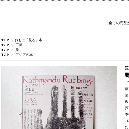
TOP
>
おもに「見る」本
TOP
>
工芸
TOP
>
旅
TOP
>
アジアの本
画
翌
教
採
本
（
た