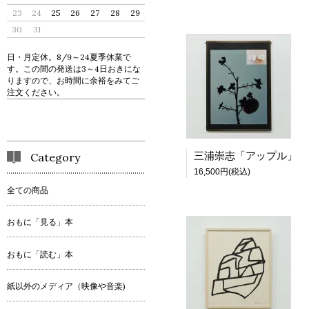
23
24
25
26
27
28
29
30
31
日・月定休。8/9～24夏季休業で
す。この間の発送は3～4日おきにな
りますので、お時間に余裕をみてご
注文ください。
三浦崇志「アップル」
Category
16,500円(税込)
全ての商品
おもに「見る」本
おもに「読む」本
紙以外のメディア（映像や音楽)