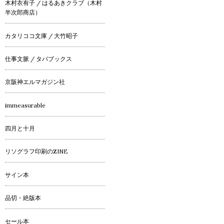
木村衣有子 / はるあきクラブ（木村
半次郎商店）
カタリココ文庫 / 大竹昭子
仕事文脈 / タバブックス
京阪神エルマガジン社
immeasurable
四月と十月
リソグラフ印刷のZINE
サイン本
品切・絶版本
セール本