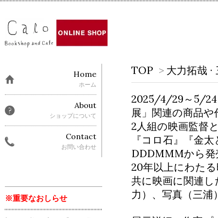
TOP
>
大力拓哉 
Home
ホーム
2025/4/29～
About
展」関連の商品や
ショップについて
2人組の映画監督
Contact
『コロ石』『金太
お問い合わせ
DDDMMMから
20年以上にわた
共に映画に関連し
力）、写真（三浦
※重要なおしらせ