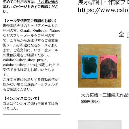
展示詳細・作家プ
初めてご利用の方は、
「お買い物の
流れ」
のページを必ずご確認くださ
https://www.calo
い。
【メール受信設定ご確認のお願い】
携帯電話会社のキャリアメールをご
利用の方、Gmail、Outlook、Yahoo
全 
などのフリーメールをご利用の方
で、こちらからお送りするご注文確
認メールが不達になるケースがあり
ます。ご注文前に、いま一度メール
の受信設定をご確認ください。
calobookshop.shop-pro.jp、
calobookshop.comを指定した上で
受信できる設定をお願いいたしま
す。
ご注文直後にお送りする自動返信が
届かない場合は迷惑メールフォルダ
もご確認ください。
【インボイスについて】
500円(税込)
当店はインボイス発行事業者ではあ
りません。