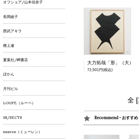
オフショア/山本佳奈子
長岡綾子
西武アキラ
檀上遼
夏葉社/岬書店
大力拓哉「形」（大）
72,501円(税込)
ぽかん
月刊ビル
全 
LOUPE（ルーペ）
IN/SECTS
Recommend - おすすめ
murren（ミューレン）