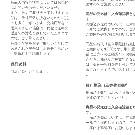
商品の内容や状態についてはお気軽
ますのでご注意ください。
にお問い合わせくださいませ。
また、当店で取り扱っております商
商品の発送はご入金確認後と
品は、発行部数が少ないものや1点も
す。
のも多くございます。交換商品をご
お振込み先については、在庫
用意できない場合は、代金と送料の
ールでご案内しますので、ご
返金での対応とさせていただきます
ご案内を確認後にお願いしま
ので、ご了承ください。
長期間荷物をお受け取りいただけず
商品のお取り置き期限はお支
返送された場合は、返送分も含めた
ご案内から3日間です。取り
往復送料をご請求します。
後に当方へのご確認なくお振
ただき、商品がご用意できな
返品送料
は、振込手数料を差し引いて
金になりますのでお気を付け
当店が負担いたします。
い。
銀行振込（三井住友銀行）
※振込手数料はお客さま負担
ますのでご注意ください。
商品の発送はご入金確認後と
す。
お振込み先については、在庫
ールでご案内しますので、ご
ご案内を確認後にお願いしま