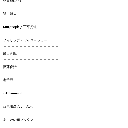
小田原のどか
飯川雄大
Murgraph / 下平晃道
フィリップ・ワイズベッカー
畠山直哉
伊藤俊治
港千尋
editionnord
西尾勝彦/八月の水
あしたの箱ブックス