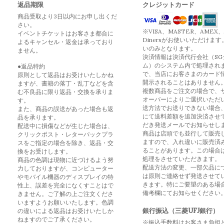
返品期限
クレジットカード
商品受取より3日以内にお申し出くだ
さい。
※VISA、MASTER、AMEX、
イベントチケットはお客さま都合に
Dinersがお使いいただけます
よるキャンセル・返金は承っており
いのみとなります。
ません。
決済情報は決済代行会社（SG
ム）のシステム内で処理され
●返品特約
で、当店にお客さまのカード
原則として返品はお受けいたしかね
開示されることはありません
ますが、書籍の落丁・乱丁などを含
複数商品をご注文の場合で、
む不良品に限り返品・交換を承りま
オーバーによりご選択いただ
す。
送方法でお送りできない場合
また、商品の誤送があった場合も返
にて送料差額を追加決済させ
品を承ります。
だき発送メールでお知らせし
配送中に損傷などが生じた場合は、
商品は店頭でも並行して販売
クリックポスト・レターパックプラ
ますので、入れ違いに販売済
スをご指定の場合を除き、返品・交
ることがあります。この場合
換をお受けします。
処理をさせていただきます。
商品の色調は現物に近づけるよう努
配送方法の変更、一部欠品に
力しておりますが、コンピューター
は原則ご連絡せず発送させて
やモバイル機器のディスプレイの特
きます。特にご要望のある場
性上、誤差を完全になくすことはで
備考欄にてお知らせください
きません。ご了解の上ご注文くださ
いますようお願いいたします。色調
銀行振込（三菱UFJ銀行）
の違いによる返品はお受けいたしか
ねますのでご了承ください。
※振込手数料はお客さま負担