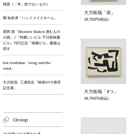
雑貨（「本」的でないもの）
大力拓哉「岩」
開 知奈津「ハンドメイドホーム」
38,700円(税込)
西岡 潔「Monster Nation 潜むもの
の国」/『特薦いいビル 千日前味園
ビル』刊行記念「味園ビル」建築は
宿す
hai rembulan「neng and the
wind」
大力拓哉 · 三浦崇志「映画DVD発売
記念展」
大力拓哉「4つ」
38,700円(税込)
Group
2025年Caloで売れた本