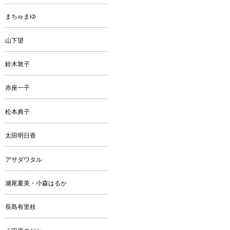
まちゅまゆ
山下望
鈴木敦子
赤座一子
松本典子
太田明日香
アサダワタル
瀬尾夏美・小森はるか
長島有里枝