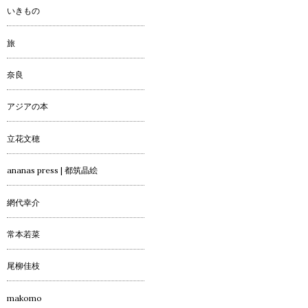
いきもの
旅
奈良
アジアの本
立花文穂
ananas press | 都筑晶絵
網代幸介
常本若菜
尾柳佳枝
makomo